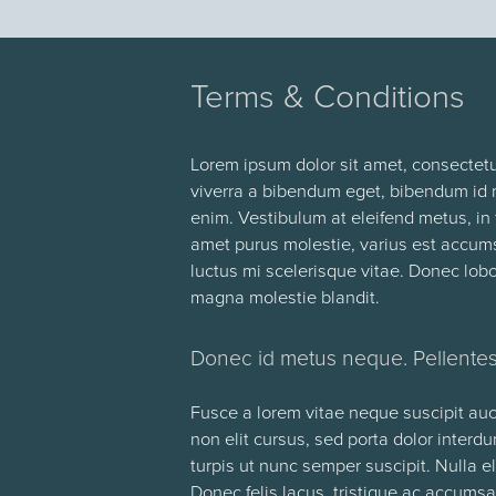
Terms & Conditions
Lorem ipsum dolor sit amet, consectetur
viverra a bibendum eget, bibendum id m
enim. Vestibulum at eleifend metus, in 
amet purus molestie, varius est accumsa
luctus mi scelerisque vitae. Donec lob
magna molestie blandit.
Donec id metus neque. Pellentesq
Fusce a lorem vitae neque suscipit auc
non elit cursus, sed porta dolor interdu
turpis ut nunc semper suscipit. Nulla e
Donec felis lacus, tristique ac accumsa