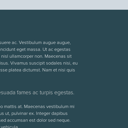
 posuere ac. Vestibulum augue augue,
tincidunt eget massa. Ut ac egestas
nt nisl ullamcorper non. Maecenas sit
risus. Vivamus suscipit sodales nisi, eu
asse platea dictumst. Nam et nisi quis
esuada fames ac turpis egestas.
leo mattis at. Maecenas vestibulum mi
us ut, pulvinar ex. Integer dapibus
s, sed accumsan est dolor sed neque.
 vehicula.