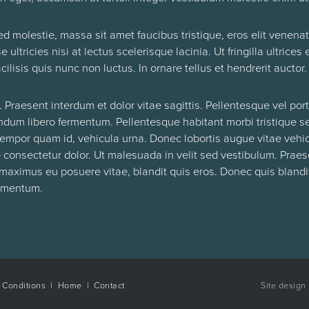
 molestie, massa sit amet faucibus tristique, eros elit venenat
ultricies nisi at lectus scelerisque lacinia. Ut fringilla ultric
ilisis quis nunc non luctus. In ornare tellus et hendrerit auctor.
 Praesent interdum et dolor vitae sagittis. Pellentesque vel po
bendum libero fermentum. Pellentesque habitant morbi tristique
, tempor quam id, vehicula urna. Donec lobortis augue vitae vehic
ae consectetur dolor. Ut malesuada in velit sed vestibulum. Praes
 maximus eu posuere vitae, blandit quis eros. Donec quis blandi
ermentum.
 Conditions
|
Home
|
Contact
Site design